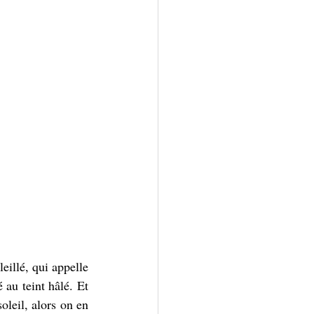
illé, qui appelle 
au teint hâlé. Et 
leil, alors on en 