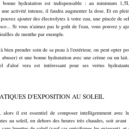
e bonne hydratation est indispensable : au minimum 1,5L 
 une activité intense, il faudra augmenter la dose. Et en plein
pouvez ajouter des électrolytes à votre eau, une pincée de sel
oco... Si vous n'aimez pas le goût de l'eau, vous pouvez y ajo
feuilles de menthe par exemple.
 bien prendre soin de sa peau à l'extérieur, on peut opter p
n abuser) et une bonne hydratation avec une crème ou un lait.
l d'aloé vera est intéressant pour ses vertus hydratante
ATIQUES D'EXPOSITION AU SOLEIL
ie, alors il est essentiel de composer intelligemment avec l
tes au soleil, en dehors des heures très chaudes, soit avant 
 sans lunettes de soleil (sauf cas spécifiques les exigeant), et