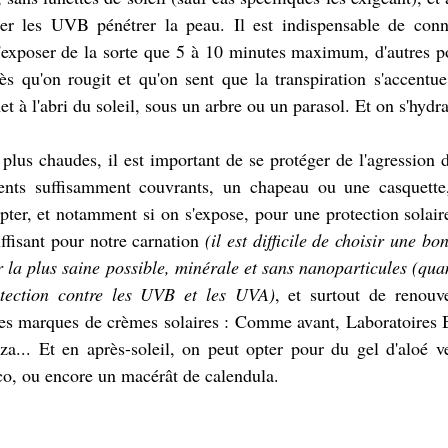
ser les UVB pénétrer la peau. Il est indispensable de connaî
'exposer de la sorte que 5 à 10 minutes maximum, d'autres po
s qu'on rougit et qu'on sent que la transpiration s'accentue
et à l'abri du soleil, sous un arbre ou un parasol. Et on s'hydra
plus chaudes, il est important de se protéger de l'agression d
nts suffisamment couvrants, un chapeau ou une casquette,
pter, et notamment si on s'expose, pour une protection solaire
ffisant pour notre carnation
 (il est difficile de choisir une bo
 la plus saine possible, minérale et sans nanoparticules (quand
otection contre les UVB et les UVA)
, et surtout de renouve
s marques de crèmes solaires : Comme avant, Laboratoires Bia
a... Et en après-soleil, on peut opter pour du gel d'aloé ve
oco, ou encore un macérât de calendula.