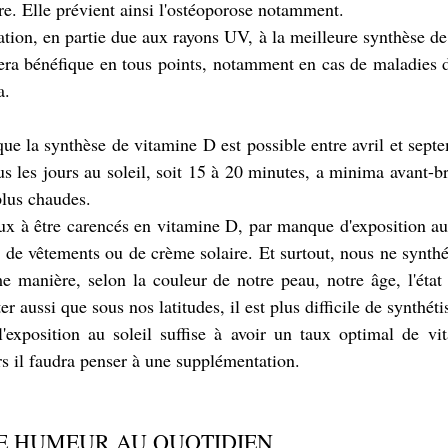
e. Elle prévient ainsi l'ostéoporose notamment.
tion, en partie due aux rayons UV, à la meilleure synthèse de 
 sera bénéfique en tous points, notamment en cas de maladies d
a.
ue la synthèse de vitamine D est possible entre avril et septe
s les jours au soleil, soit 15 à 20 minutes, a minima avant-br
plus chaudes.
à être carencés en vitamine D, par manque d'exposition au so
 de vêtements ou de crème solaire. Et surtout, nous ne synthét
 manière, selon la couleur de notre peau, notre âge, l'état 
oter aussi que sous nos latitudes, il est plus difficile de synthéti
l'exposition au soleil suffise à avoir un taux optimal de vi
rs il faudra penser à une supplémentation.
E HUMEUR AU QUOTIDIEN