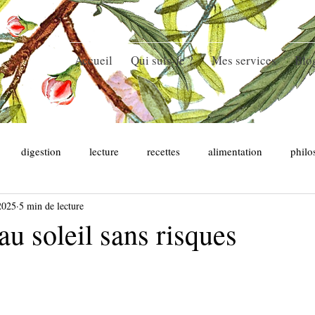
Accueil
Qui suis-je ?
Mes services
Blo
digestion
lecture
recettes
alimentation
philo
2025
5 min de lecture
'hiver
au soleil sans risques