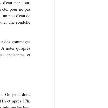
d'eau par jour. 
 été, pour ne pas 
, un peu d'eau de 
uter une rondelle 
our des gommages 
 A noter qu'après 
s, apaisantes et 
ui. On peut donc 
11h et après 17h, 
 a minima les bras 