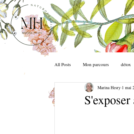
All Posts
Mon parcours
détox
Marina Hesry
1 mai 
microbiote
repos
maux d
S'exposer 